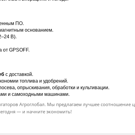
ленным ПО.
агнитным основанием.
–24 В).
а от GPSOFF.
уб
с доставкой.
экономии топлива и удобрений.
осева, опрыскивания, обработки и культивации.
ами и самоходными машинами.
торов Агроглобал. Мы предлагаем лучшее соотношение цен
сегодня — и начните экономить!