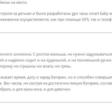
бёнок на месте.
троля за детьми и были разработаны gps часы smart baby w
еживание осуществляется, как при помощи GPS, так и теле
енного силикона. С ростом малыша, не нужно задумываться
й и надёжно сидит и на худенькой, и на полненькой ручк
торому не страшны ни влага, ни грязь.
вает время, дату и заряд батареи, но и способен совершат
Вес часов, не смотря на достаточно ёмкую батарею, составл
обрать и для мальчика, и для девочки.