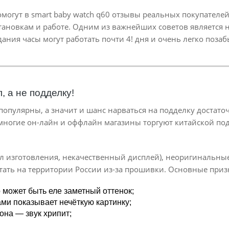
могут в smart baby watch q60 отзывы реальных покупателей
ановкам и работе. Одним из важнейших советов является не
ния часы могут работать почти 4! дня и очень легко позаб
, а не подделку!
 популярны, а значит и шанс нарваться на подделку достато
 многие он-лайн и оффлайн магазины торгуют китайской подд
 изготовления, некачественный дисплей), неоригинальные д
отать на территории России из-за прошивки. Основные приз
о может быть еле заметный оттенок;
ми показывает нечёткую картинку;
она — звук хрипит;