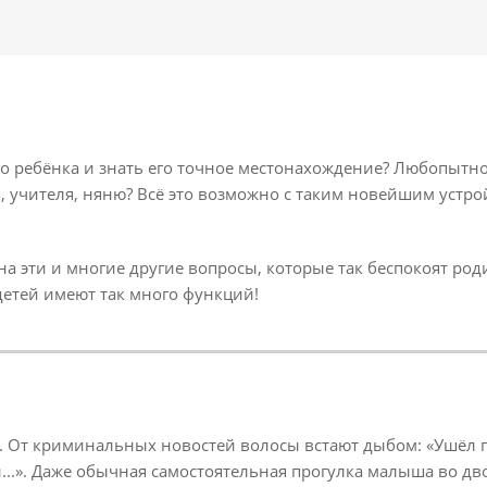
о ребёнка и знать его точное местонахождение? Любопытно
учителя, няню? Всё это возможно с таким новейшим устройс
ь на эти и многие другие вопросы, которые так беспокоят ро
детей имеют так много функций!
 От криминальных новостей волосы встают дыбом: «Ушёл гул
и...». Даже обычная самостоятельная прогулка малыша во дв