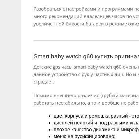
Разобраться с настройками и программами по
много рекомендаций владельцев часов по уст
увеличенной ёмкости батареи в режиме ожида
Smart baby watch q60 купить оригинал
Детские gps часы smart baby watch q60 очень
данное устройство с рук у частных лиц. Но и
страдает.
Помимо внешнего различия (грубый материал
работать нестабильно, а то и вообще не раб
цвет корпуса и ремешка разный - эт
дисплей неяркий и под разными угла
плохое качество динамика и микроф
меню не русифицировано;