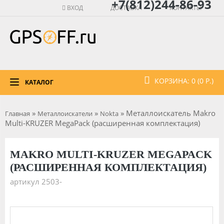
+7(812)244-86-93
ВХОД
ДОСТАВКА
КОНТАКТЫ
КОРЗИНА: 0 (0 Р.)
КАТАЛОГ
»
»
» Металлоискатель Makro
Главная
Металлоискатели
Nokta
Multi-KRUZER MegaPack (расширенная комплектация)
MAKRO MULTI-KRUZER MEGAPACK
(РАСШИРЕННАЯ КОМПЛЕКТАЦИЯ)
артикул 2503-