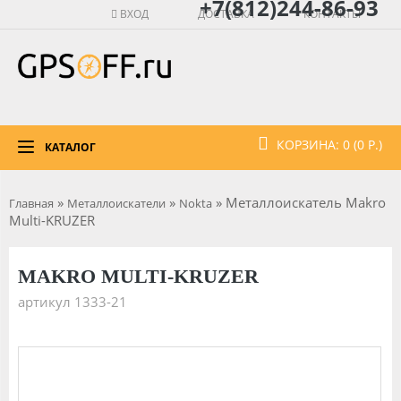
+7(812)244-86-93
ВХОД
ДОСТАВКА
КОНТАКТЫ
КОРЗИНА: 0 (0 Р.)
КАТАЛОГ
»
»
» Металлоискатель Makro
Главная
Металлоискатели
Nokta
Multi-KRUZER
MAKRO MULTI-KRUZER
артикул 1333-21