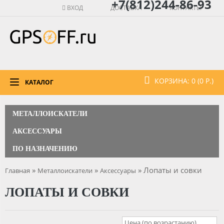
+7(812)244-86-93
ВХОД
ДОСТАВКА
КОНТАКТЫ
КОРЗИНА: 0 (0 Р.)
КАТАЛОГ
МЕТАЛЛОИСКАТЕЛИ
АКСЕССУАРЫ
ПО НАЗНАЧЕНИЮ
»
»
» Лопаты и совки
Главная
Металлоискатели
Аксессуары
ЛОПАТЫ И СОВКИ
Цена (по возрастанию)