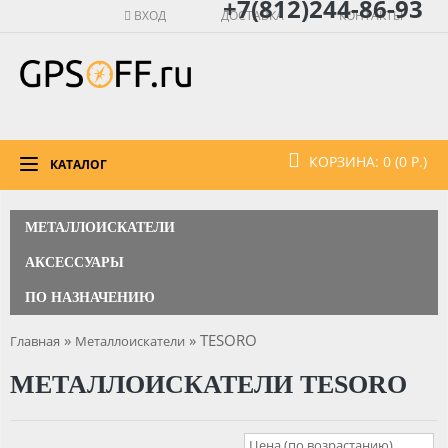
+7(812)244-86-93
ВХОД
ДОСТАВКА
КОНТАКТЫ
КОРЗИНА: 0 (0 Р.)
КАТАЛОГ
МЕТАЛЛОИСКАТЕЛИ
АКСЕССУАРЫ
ПО НАЗНАЧЕНИЮ
»
» TESORO
Главная
Металлоискатели
МЕТАЛЛОИСКАТЕЛИ TESORO
Цена (по возрастанию)