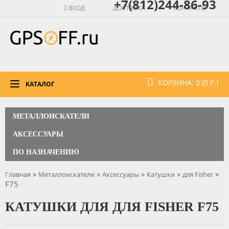
+7(812)244-86-93
ВХОД
ДОСТАВКА
КОНТАКТЫ
КОРЗИНА: 0 (0 Р.)
КАТАЛОГ
МЕТАЛЛОИСКАТЕЛИ
АКСЕССУАРЫ
ПО НАЗНАЧЕНИЮ
»
»
»
»
»
Главная
Металлоискатели
Аксессуары
Катушки
для Fisher
F75
КАТУШКИ ДЛЯ ДЛЯ FISHER F75