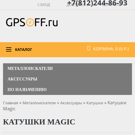
+7(812)244-86-93
ВХОД
ДОСТАВКА
КОНТАКТЫ
КОРЗИНА: 0 (0 Р.)
КАТАЛОГ
МЕТАЛЛОИСКАТЕЛИ
АКСЕССУАРЫ
ПО НАЗНАЧЕНИЮ
»
»
»
» Катушки
Главная
Металлоискатели
Аксессуары
Катушки
Magic
КАТУШКИ MAGIC